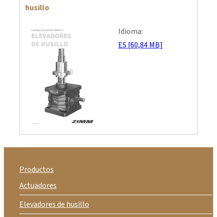
husillo
Idioma:
ES [60,84 MB]
Productos
Actuadores
Elevadores de husillo