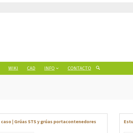
WIKI
CAD
INFO
CONTACTO
 caso | Grúas STS y grúas portacontenedores
Estu