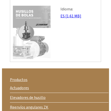
Idioma:
ES [1,61 MB]
Productos
Actuadores
Elevadores de husillo
Reenvíos angulares ZK