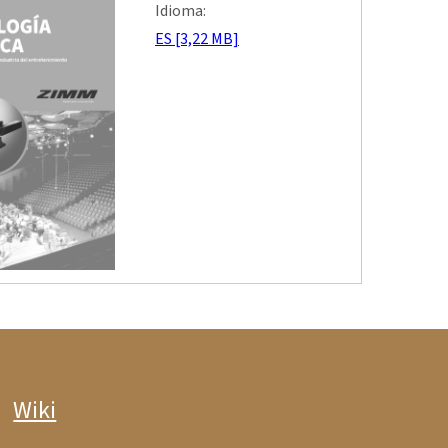
Idioma:
ES [3,22 MB]
Wiki