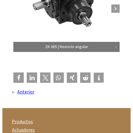
ZK 065 | Reenvío angular
←
Anterior
Productos
Actuadores