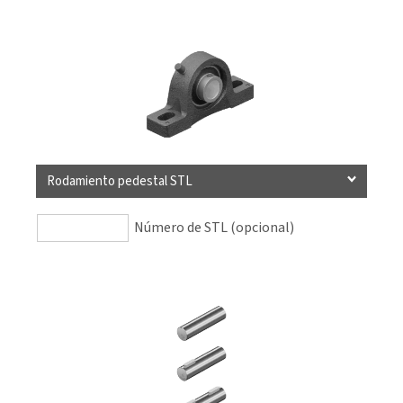
Rodamiento pedestal STL
Número de STL (opcional)