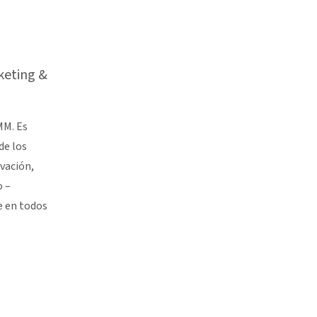
keting &
MM. Es
de los
vación,
o –
e en todos