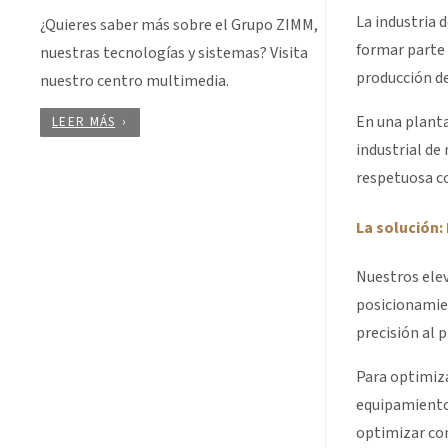
La industria 
¿Quieres saber más sobre el Grupo ZIMM,
formar parte
nuestras tecnologías y sistemas? Visita
producción de
nuestro centro multimedia.
En una plant
LEER MÁS
industrial de
respetuosa co
La solución:
Nuestros ele
posicionamien
precisión al 
Para optimiza
equipamiento 
optimizar con