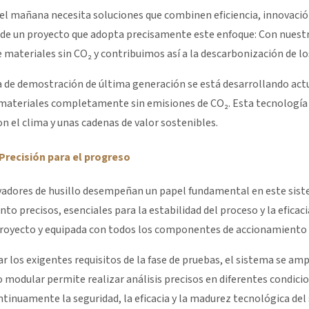
del mañana necesita soluciones que combinen eficiencia, innovaci
 de un proyecto que adopta precisamente este enfoque: Con nuestr
 materiales sin CO₂ y contribuimos así a la descarbonización de lo
a de demostración de última generación se está desarrollando ac
 materiales completamente sin emisiones de CO₂. Esta tecnología 
n el clima y unas cadenas de valor sostenibles.
 Precisión para el progreso
vadores de husillo desempeñan un papel fundamental en este sist
to precisos, esenciales para la estabilidad del proceso y la eficaci
proyecto y equipada con todos los componentes de accionamiento y
r los exigentes requisitos de la fase de pruebas, el sistema se ampl
modular permite realizar análisis precisos en diferentes condicio
tinuamente la seguridad, la eficacia y la madurez tecnológica del