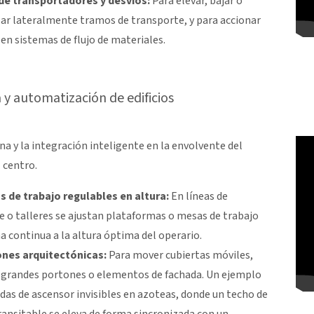
de transportadores y desvíos:
Para elevar, bajar o
ar lateralmente tramos de transporte, y para accionar
 en sistemas de flujo de materiales.
y automatización de edificios
ona y la integración inteligente en la envolvente del
l centro.
 de trabajo regulables en altura:
En líneas de
 o talleres se ajustan plataformas o mesas de trabajo
a continua a la altura óptima del operario.
ones arquitectónicas:
Para mover cubiertas móviles,
 grandes portones o elementos de fachada. Un ejemplo
idas de ascensor invisibles en azoteas, donde un techo de
transitable se eleva de forma sincronizada con un