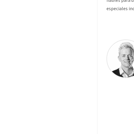
fiables para 
especiales ind