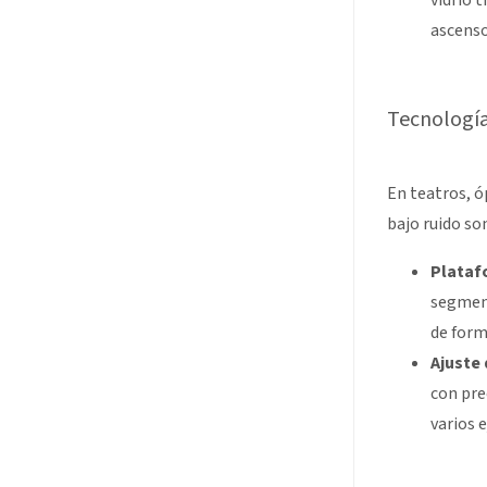
ascenso
Tecnología
En teatros, óp
bajo ruido son
Plataf
segment
de form
Ajuste 
con pre
varios e