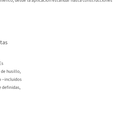
miento, desde la aplicación estándar hasta construcciones
tas
Es
de husillo,
 –incluidos
 definidas,