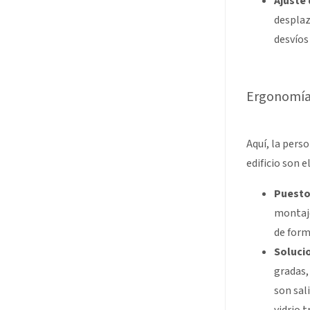
Ajuste 
desplaz
desvíos
Ergonomía 
Aquí, la pers
edificio son e
Puestos
montaje
de form
Soluci
gradas,
son sal
vidrio 