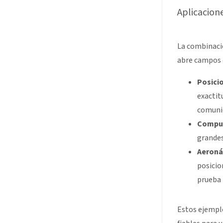
Aplicacion
La combinació
abre campos 
Posici
exactit
comunic
Compue
grandes
Aeroná
posicio
prueba 
Estos ejemplo