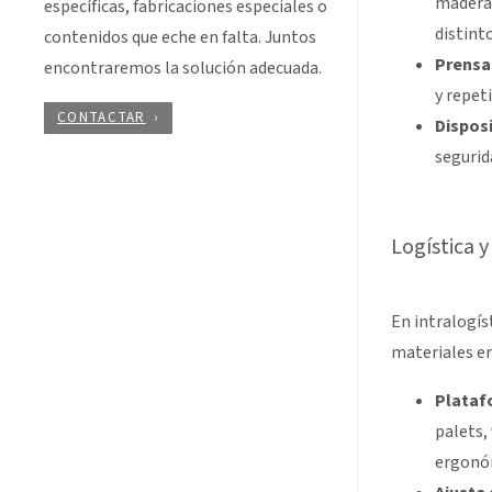
madera 
específicas, fabricaciones especiales o
distint
contenidos que eche en falta. Juntos
Prensas
encontraremos la solución adecuada.
y repet
CONTACTAR
Disposi
segurid
Logística y
En intralogís
materiales e
Plataf
palets,
ergonóm