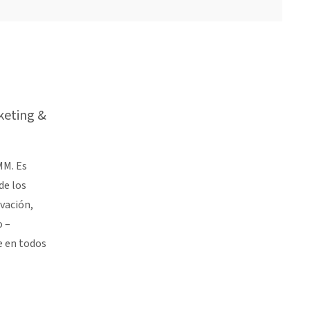
keting &
MM. Es
de los
vación,
o –
e en todos