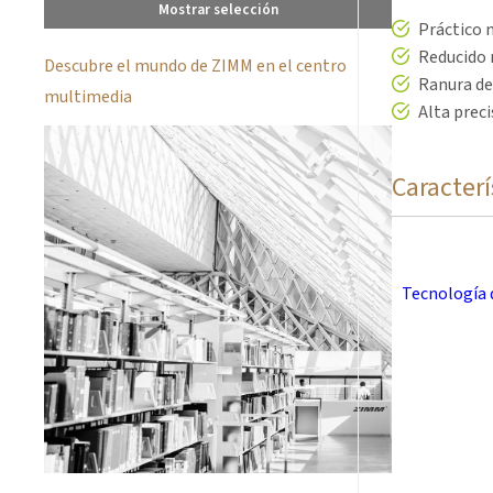
Mostrar selección
Práctico 
Reducido 
Descubre el mundo de ZIMM en el centro
Ranura de
multimedia
Alta preci
Caracterí
Siempre e
Dureza sh
Tecnología 
Color: Z
Gama de t