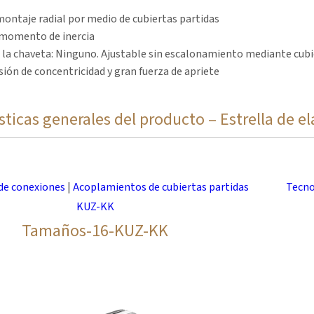
montaje radial por medio de cubiertas partidas
momento de inercia
 la chaveta: Ninguno. Ajustable sin escalonamiento mediante cubie
sión de concentricidad y gran fuerza de apriete
sticas generales del producto – Estrella de 
xento de holgura, amortigua las vibraciones
ore estrella: 64D
de conexiones
|
Acoplamientos de cubiertas partidas
Tecno
IMM-verde manzana
KUZ-KK
emperatura: 0°C hasta +70°C | reducido -30°C, hasta +100°C (Mx0,
Tamaños-16-KUZ-KK