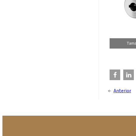
Tama
←
Anterior