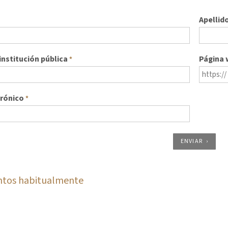
Apellid
nstitución pública
Página
*
trónico
*
ENVIAR
ntos habitualmente