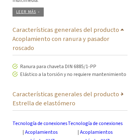
multimedia.
LEER MÁS
Características generales del producto –
Acoplamiento con ranura y pasador
roscado
Ranura para chaveta DIN 6885/1-PP
Elástico a la torsión y no requiere mantenimiento
Características generales del producto –
Estrella de elastómero
Amortiguación media – alta
Tecnología de conexiones
Tecnología de conexiones
Excelente resistencia a la fatiga
|
Acoplamientos
|
Acoplamientos
Gama de temperatura: -20°C hasta +70°C |