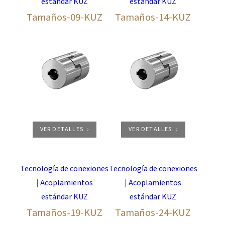
estándar KUZ
estándar KUZ
reducido -30°C, hasta +100°C (Mx0,55)
Tamaños-09-KUZ
Tamaños-14-KUZ
VER DETALLES
VER DETALLES
Tecnología de conexiones
Tecnología de conexiones
|
Acoplamientos
|
Acoplamientos
estándar KUZ
estándar KUZ
Tamaños-19-KUZ
Tamaños-24-KUZ