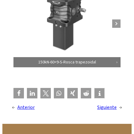
150kN-60×9-S-Rosca trapezoidal
←
Anterior
Siguiente
→