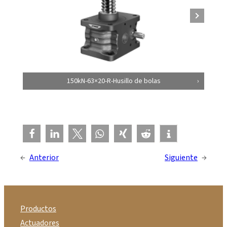
150kN-63×20-R-Husillo de bolas
←
Anterior
Siguiente
→
Productos
Actuadores