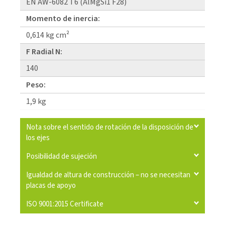
EN AW-6082 T6 (AlMgSi1 F28)
Momento de inercia:
0,614 kg cm²
F Radial N:
140
Peso:
1,9 kg
Nota sobre el sentido de rotación de la disposición de
los ejes
Posibilidad de sujeción
Igualdad de altura de construcción – no se necesitan
placas de apoyo
ISO 9001:2015 Certificate