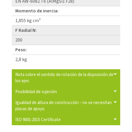
EN AW-6082 T6 (AlMgSi1 F28)
Momento de inercia:
1,855 kg cm²
F Radial N:
200
Peso:
2,8 kg
Nota sobre el sentido de rotación de la disposición de
los ejes
Posibilidad de sujeción
Igualdad de altura de construcción – no se necesitan
placas de apoyo
ISO 9001:2015 Certificate