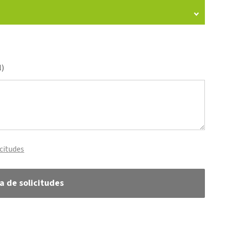
l)
icitudes
ta de solicitudes