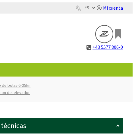
Mi cuenta
+43 5577 806-0
lo de bolas-5-25kn
cion del elevador
 técnicas