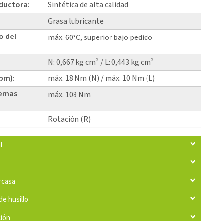
eductora:
Sintética de alta calidad
Grasa lubricante
o del
máx. 60°C, superior bajo pedido
N: 0,667 kg cm² / L: 0,443 kg cm²
rpm):
máx. 18 Nm (N) / máx. 10 Nm (L)
temas
máx. 108 Nm
Rotación (R)
l
arcasa
de husillo
ción