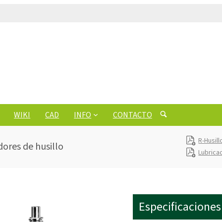
WIKI
CAD
INFO
CONTACTO
R-Husil
dores de husillo
Lubrica
Especificaciones