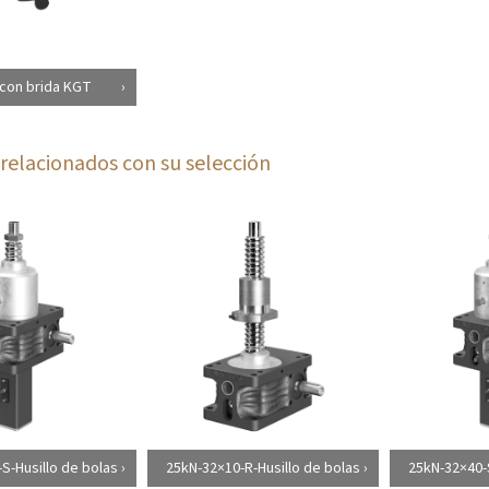
con brida KGT
relacionados con su selección
S-Husillo de bolas
25kN-32×10-R-Husillo de bolas
25kN-32×40-S