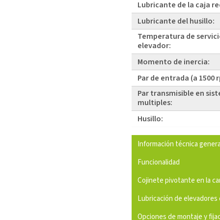
Lubricante de la caja r
Lubricante del husillo:
Temperatura de servici
elevador:
Momento de inercia:
Par de entrada (a 1500 
Par transmisible en sis
multiples:
Husillo:
Información técnica genera
Funcionalidad
Cojinete pivotante en la c
Lubricación de elevadores 
Opciones de montaje y fija