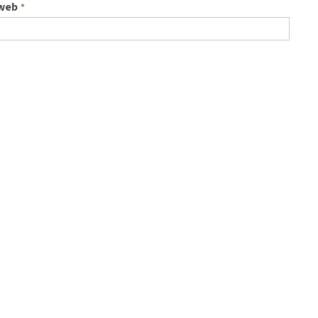
 web
*