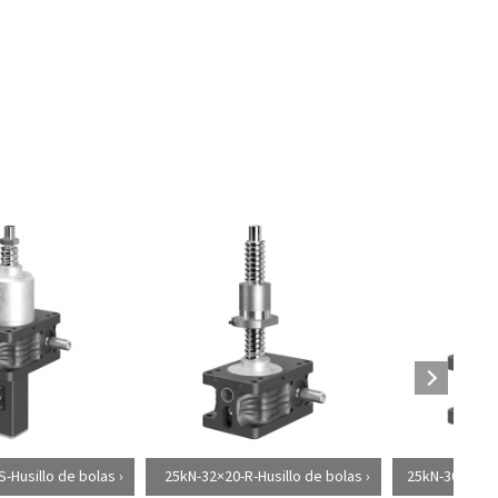
-Husillo de bolas
25kN-32×20-R-Husillo de bolas
25kN-30×6-R-