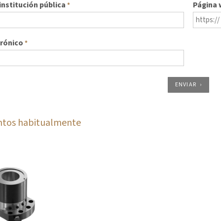
nstitución pública
Página
*
trónico
*
ENVIAR
ntos habitualmente