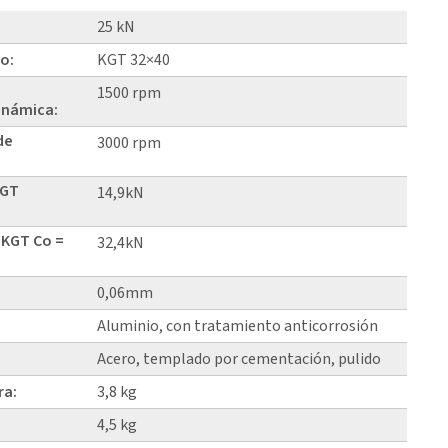
25 kN
lo:
KGT 32×40
1500 rpm
inámica:
de
3000 rpm
KGT
14,9kN
 KGT Co =
32,4kN
0,06mm
Aluminio, con tratamiento anticorrosión
Acero, templado por cementación, pulido
ra:
3,8 kg
4,5 kg