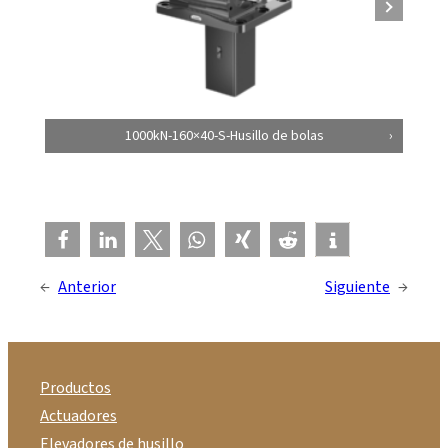
1000kN-160×40-S-Husillo de bolas
←
Anterior
Siguiente
→
Productos
Actuadores
Elevadores de husillo