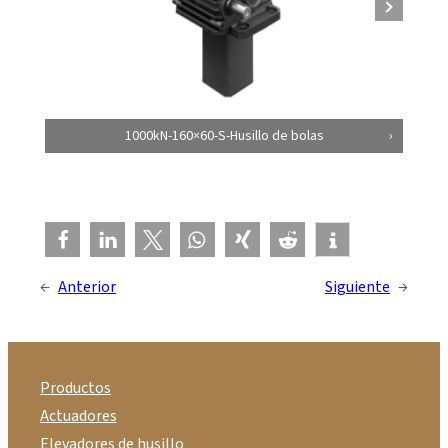
1000kN-160×60-S-Husillo de bolas
←
Anterior
Siguiente
→
Productos
Actuadores
Elevadores de husillo