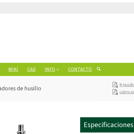
WIKI
CAD
INFO
CONTACTO
R-Husil
adores de husillo
Lubrica
Especificaciones