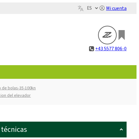
Mi cuenta
+43 5577 806-0
lo de bolas-35-100kn
cion del elevador
 técnicas