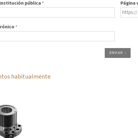
nstitución pública
Página
*
trónico
*
ENVIAR
ntos habitualmente