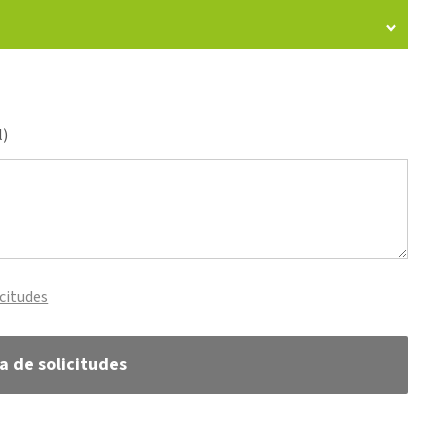
l)
icitudes
ta de solicitudes