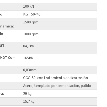
100 kN
lo:
KGT 50×40
1500 rpm
inámica:
de
1800 rpm
KGT
84,7kN
 KGT Co =
165kN
0,03mm
GGG-50, con tratamiento anticorrosión
Acero, templado por cementación, pulido
ra:
29 kg
15,7 kg