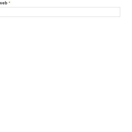
 web
*