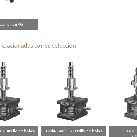
con brida KGT
relacionados con su selección
-R-Husillo de bolas
100kN-50×20-R-Husillo de bolas
100kN-
tra