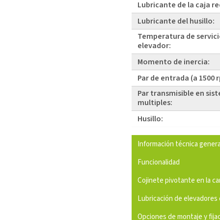
Lubricante de la caja r
Lubricante del husillo:
Temperatura de servici
elevador:
Momento de inercia:
Par de entrada (a 1500 
Par transmisible en sis
multiples:
Husillo:
Información técnica genera
Funcionalidad
Cojinete pivotante en la c
Lubricación de elevadores 
Opciones de montaje y fija