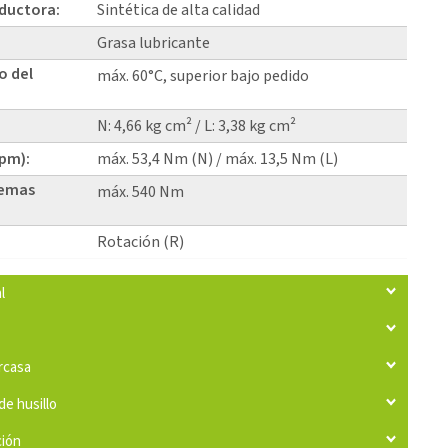
eductora:
Sintética de alta calidad
Grasa lubricante
o del
máx. 60°C, superior bajo pedido
N: 4,66 kg cm² / L: 3,38 kg cm²
rpm):
máx. 53,4 Nm (N) / máx. 13,5 Nm (L)
temas
máx. 540 Nm
Rotación (R)
l
arcasa
de husillo
ción