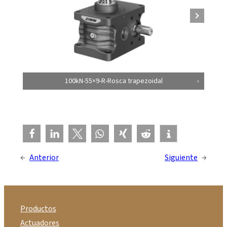
100kN-55×9-R-Rosca trapezoidal
←
Anterior
Siguiente
→
Productos
Actuadores