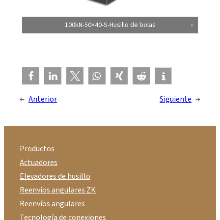
100kN-50×40-S-Husillo de bolas
←
Anterior
Siguiente
→
Productos
Actuadores
Elevadores de husillo
Reenvíos angulares ZK
Reenvíos angulares
Tecnología de conexiones