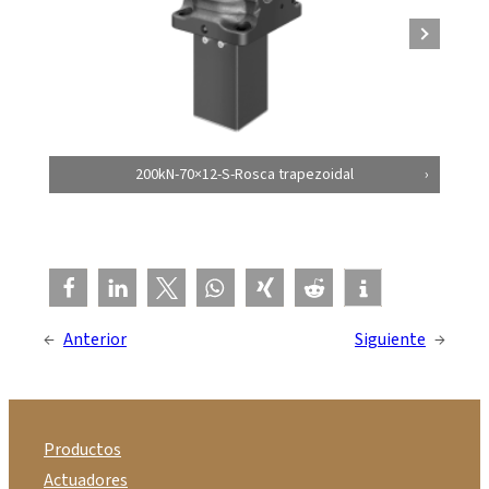
200kN-70×12-S-Rosca trapezoidal
←
Anterior
Siguiente
→
Productos
Actuadores