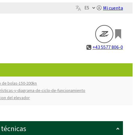
Mi cuenta
+43 5577 806-0
lo de bolas-150-200kn
rísticas-y-diagrama-de-ciclo-de-funcionamiento
cion del elevador
 técnicas