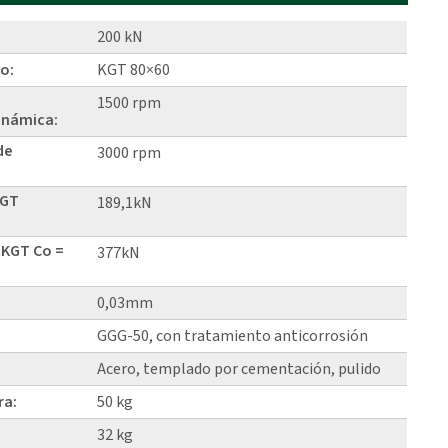
200 kN
lo:
KGT 80×60
1500 rpm
inámica:
de
3000 rpm
KGT
189,1kN
 KGT Co =
377kN
0,03mm
GGG-50, con tratamiento anticorrosión
Acero, templado por cementación, pulido
ra:
50 kg
32 kg