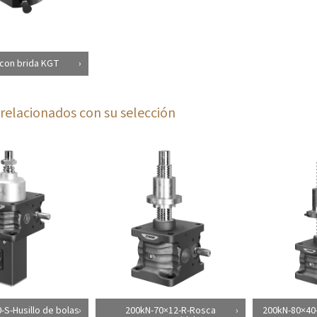
con brida KGT
relacionados con su selección
-S-Husillo de bolas
200kN-70×12-R-Rosca
200kN-80×40-