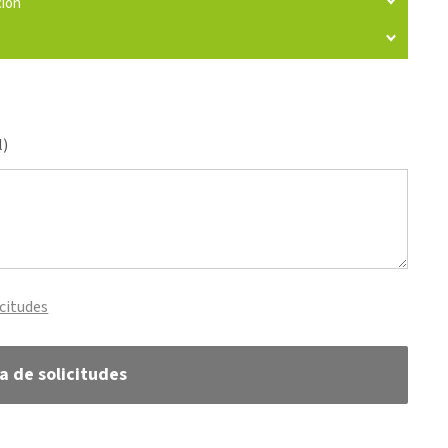
ción
l)
icitudes
ta de solicitudes