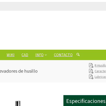
WIKI
CAD
INFO
CONTACTO
R-Husil
evadores de husillo
Caracte
Lubrica
Especificaciones