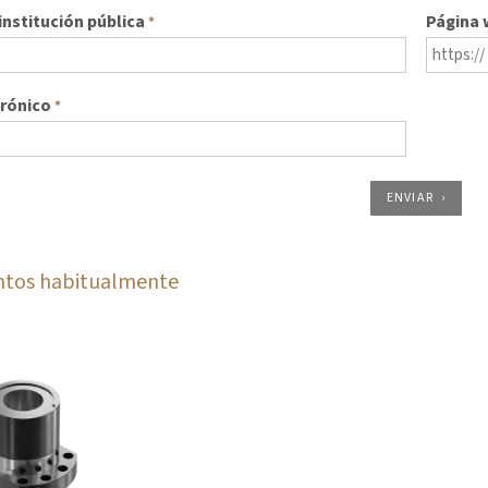
nstitución pública
Página
*
trónico
*
ENVIAR
ntos habitualmente