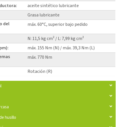
eductora:
aceite sintético lubricante
Grasa lubricante
o del
máx. 60°C, superior bajo pedido
N: 11,5 kg cm² / L: 7,99 kg cm²
rpm):
máx. 155 Nm (N) / máx. 39,3 Nm (L)
temas
máx. 770 Nm
Rotación (R)
l
arcasa
de husillo