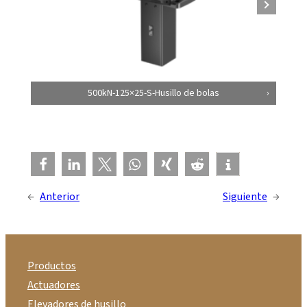
500kN-125×25-S-Husillo de bolas
←
Anterior
Siguiente
→
Productos
Actuadores
Elevadores de husillo