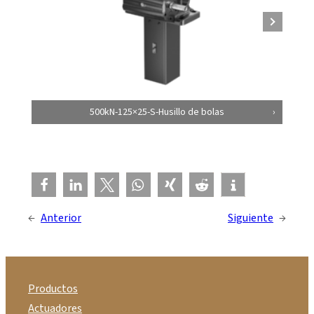
500kN-125×25-S-Husillo de bolas
←
Anterior
Siguiente
→
Productos
Actuadores