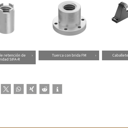
e retención de
Tuerca con brida FM
Caballete
ridad SIFA-R