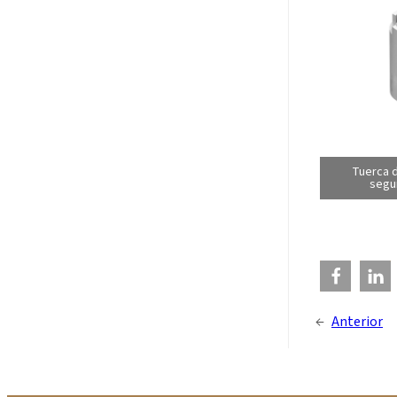
Tuerca d
segu
←
Anterior