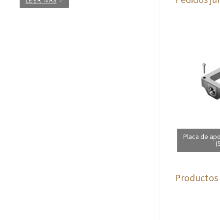
LEER MÁS
Placa de ap
(
Productos 