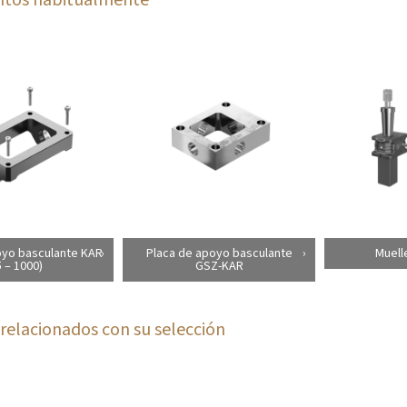
oyo basculante KAR
Placa de apoyo basculante
Muell
5 – 1000)
GSZ-KAR
relacionados con su selección