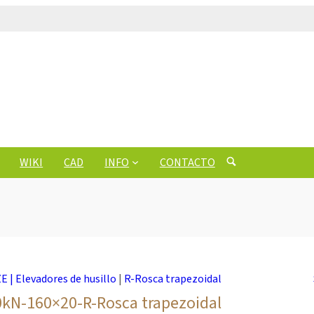
WIKI
CAD
INFO
CONTACTO
ZE | Elevadores de husillo
|
R-Rosca trapezoidal
kN-160×20-R-Rosca trapezoidal