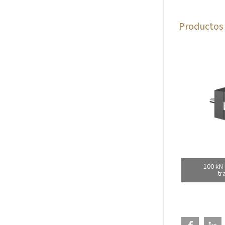
Productos 
100 kN
tr