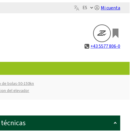
Mi cuenta
+43 5577 806-0
lo de bolas-50-150kn
cion del elevador
 técnicas