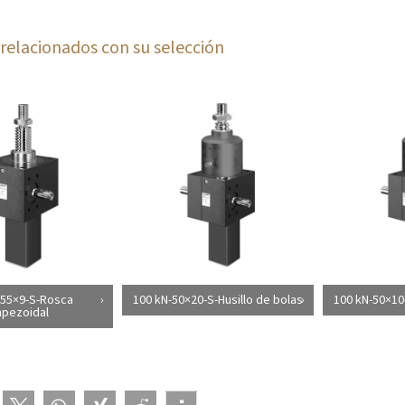
relacionados con su selección
-55×9-S-Rosca
100 kN-50×20-S-Husillo de bolas
100 kN-50×10-
apezoidal