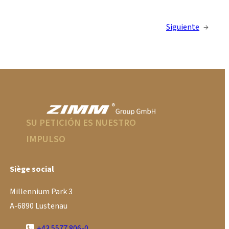
Siguiente
→
SU PETICIÓN ES NUESTRO
IMPULSO
Siège social
Millennium Park 3
A-6890 Lustenau
+43 5577 806-0