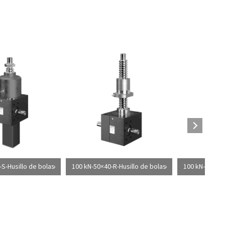
S-Husillo de bolas
100 kN-50×40-R-Husillo de bolas
100 kN-50×40-