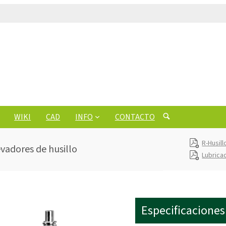
WIKI
CAD
INFO
CONTACTO
R-Husil
evadores de husillo
Lubrica
Especificaciones