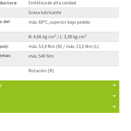
eductora:
Sintética de alta calidad
Grasa lubricante
o del
máx. 60°C, superior bajo pedido
N: 4,66 kg cm² / L: 3,38 kg cm²
rpm):
máx. 53,4 Nm (N) / máx. 13,5 Nm (L)
temas
máx. 540 Nm
Rotación (R)
l