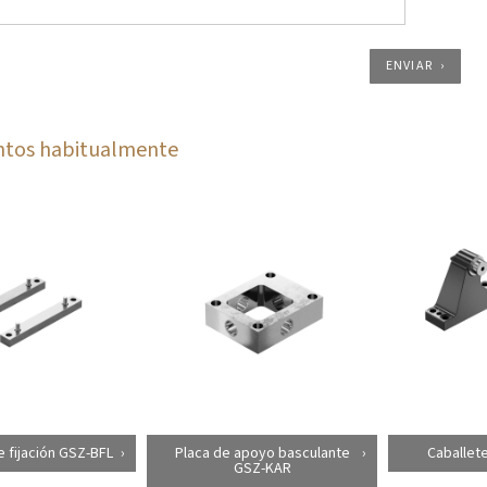
ENVIAR
ntos habitualmente
e fijación GSZ-BFL
Placa de apoyo basculante
Caballete
GSZ-KAR