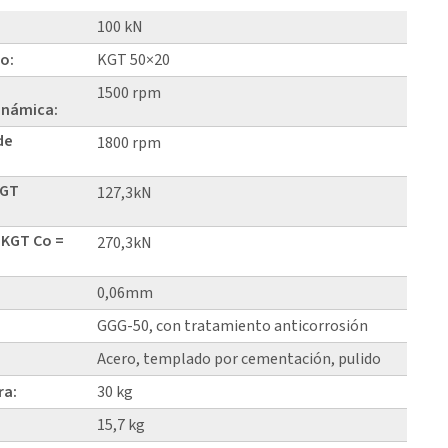
100 kN
lo:
KGT 50×20
1500 rpm
inámica:
de
1800 rpm
KGT
127,3kN
 KGT Co =
270,3kN
0,06mm
GGG-50, con tratamiento anticorrosión
Acero, templado por cementación, pulido
ra:
30 kg
15,7 kg