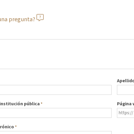
guna pregunta?
Apellid
nstitución pública
Página
*
trónico
*