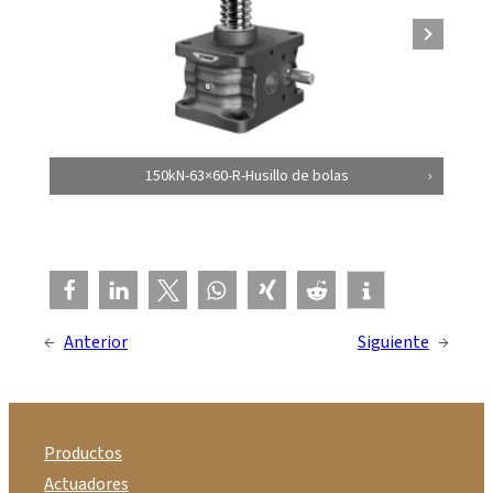
150kN-63×60-R-Husillo de bolas
←
Anterior
Siguiente
→
Productos
Actuadores