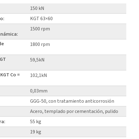
150 kN
lo:
KGT 63×60
1500 rpm
inámica:
de
1800 rpm
KGT
59,5kN
 KGT Co =
102,1kN
0,03mm
GGG-50, con tratamiento anticorrosión
Acero, templado por cementación, pulido
ra:
55 kg
19 kg