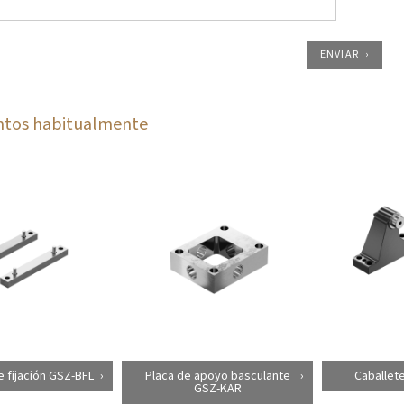
ENVIAR
ntos habitualmente
e fijación GSZ-BFL
Placa de apoyo basculante
Caballete
GSZ-KAR