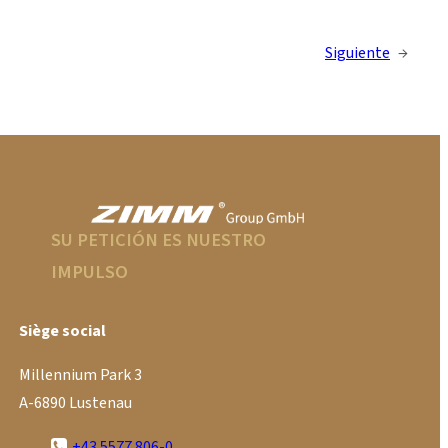
Siguiente
→
SU PETICIÓN ES NUESTRO
IMPULSO
Siège social
Millennium Park 3
A-6890 Lustenau
+43 5577 806-0