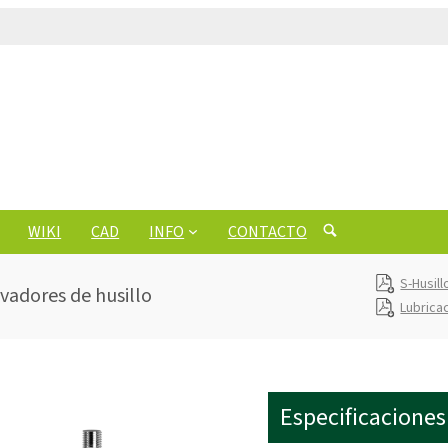
WIKI
CAD
INFO
CONTACTO
S-Husil
evadores de husillo
Lubrica
Especificaciones