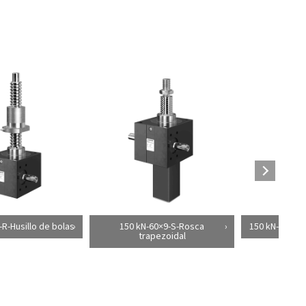
R-Husillo de bolas
150 kN-60×9-S-Rosca
150 kN-63×10-
trapezoidal