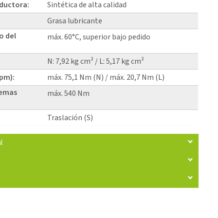
eductora:
Sintética de alta calidad
Grasa lubricante
o del
máx. 60°C, superior bajo pedido
N: 7,92 kg cm² / L: 5,17 kg cm²
rpm):
máx. 75,1 Nm (N) / máx. 20,7 Nm (L)
temas
máx. 540 Nm
Traslación (S)
l