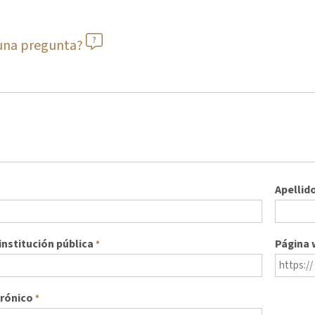
guna pregunta?
Apellid
nstitución pública
Página
*
trónico
*