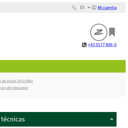
Mi cuenta
+43 5577 806-0
lo de bolas-50-150kn
cion del elevador
 técnicas