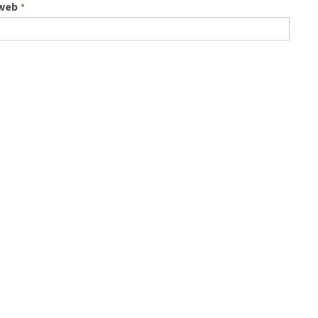
 web
*