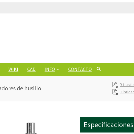
WIKI
CAD
INFO
CONTACTO
R-Husil
adores de husillo
Lubrica
Especificaciones