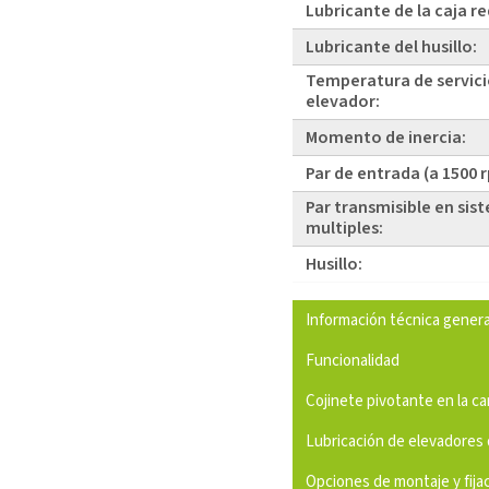
Lubricante de la caja r
Lubricante del husillo:
Temperatura de servici
elevador:
Momento de inercia:
Par de entrada (a 1500 
Par transmisible en sis
multiples:
Husillo:
Información técnica genera
Funcionalidad
Cojinete pivotante en la c
Lubricación de elevadores 
Opciones de montaje y fija