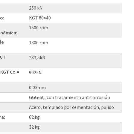
250 kN
lo:
KGT 80×40
1500 rpm
inámica:
de
1800 rpm
KGT
283,5kN
 KGT Co =
902kN
0,03mm
GGG-50, con tratamiento anticorrosión
Acero, templado por cementación, pulido
ra:
62 kg
32 kg