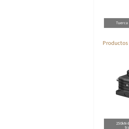
Tuerca 
Productos 
250kN-
tr