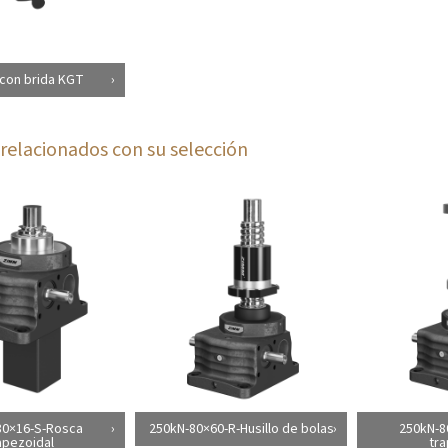
con brida KGT
relacionados con su selección
80×16-S-Rosca
250kN-80×60-R-Husillo de bolas
250kN-8
apezoidal
tra