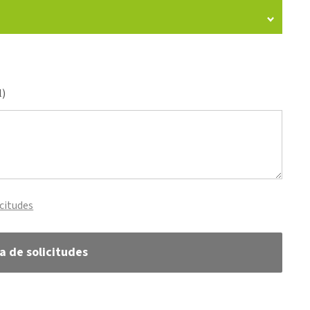
l)
icitudes
ta de solicitudes