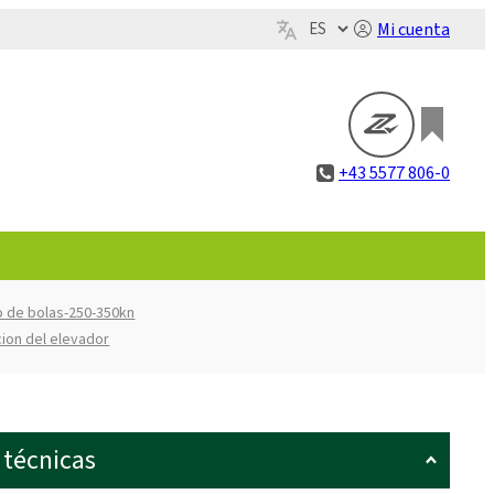
Mi cuenta
+43 5577 806-0
lo de bolas-250-350kn
cion del elevador
 técnicas