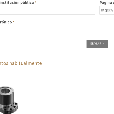
nstitución pública
Página
*
trónico
*
ENVIAR
ntos habitualmente