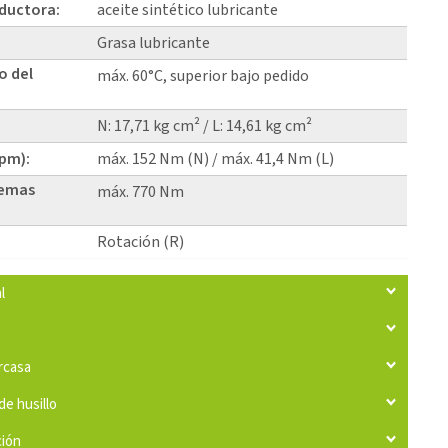
eductora:
aceite sintético lubricante
Grasa lubricante
o del
máx. 60°C, superior bajo pedido
N: 17,71 kg cm² / L: 14,61 kg cm²
rpm):
máx. 152 Nm (N) / máx. 41,4 Nm (L)
temas
máx. 770 Nm
Rotación (R)
l
arcasa
de husillo
ción