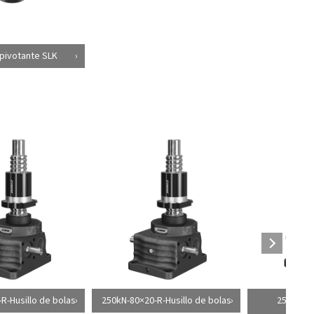
pivotante SLK
R-Husillo de bolas
250kN-80×20-R-Husillo de bolas
250kN-8
tra