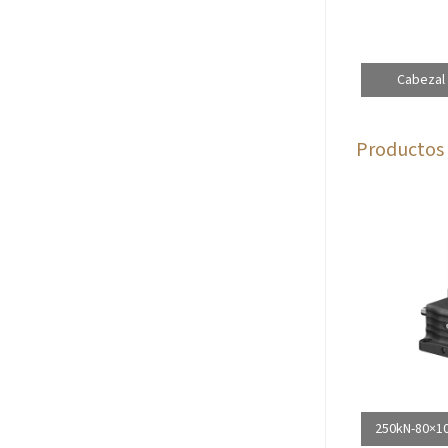
Cabezal 
Productos 
250kN-80×10