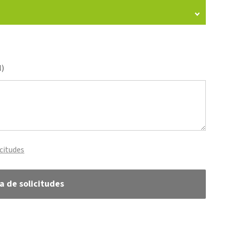
l)
icitudes
ta de solicitudes