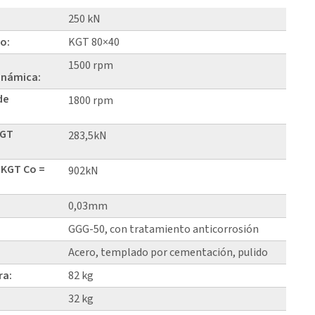
250 kN
lo:
KGT 80×40
1500 rpm
inámica:
de
1800 rpm
KGT
283,5kN
 KGT Co =
902kN
0,03mm
GGG-50, con tratamiento anticorrosión
Acero, templado por cementación, pulido
ra:
82 kg
32 kg