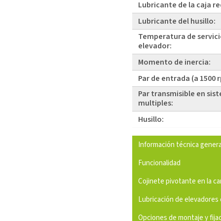
Lubricante de la caja r
Lubricante del husillo:
Temperatura de servici
elevador:
Momento de inercia:
Par de entrada (a 1500 
Par transmisible en sis
multiples:
Husillo:
Información técnica genera
Funcionalidad
Cojinete pivotante en la c
Lubricación de elevadores 
Opciones de montaje y fija