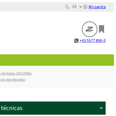
Mi cuenta
+43 5577 806-0
lo de bolas-250-350kn
cion del elevador
 técnicas