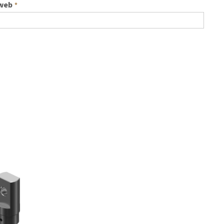
 web
*