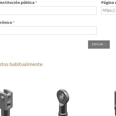
nstitución pública
Página
*
trónico
*
ENVIAR
ntos habitualmente