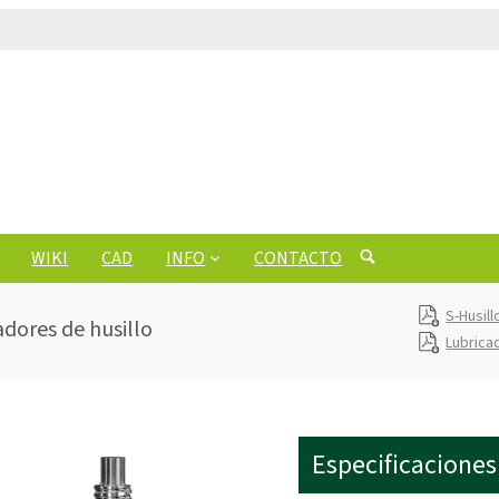
WIKI
CAD
INFO
CONTACTO
S-Husil
adores de husillo
Lubrica
Especificaciones