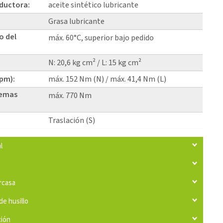
eductora:
aceite sintético lubricante
Grasa lubricante
o del
máx. 60°C, superior bajo pedido
N: 20,6 kg cm² / L: 15 kg cm²
rpm):
máx. 152 Nm (N) / máx. 41,4 Nm (L)
temas
máx. 770 Nm
Traslación (S)
l
arcasa
de husillo
ción