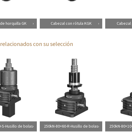
de horquilla GK
Cabezal con rótula KGK
Cabezal 
relacionados con su selección
-S-Husillo de bolas
250kN-80×60-R-Husillo de bolas
250kN-80×10-