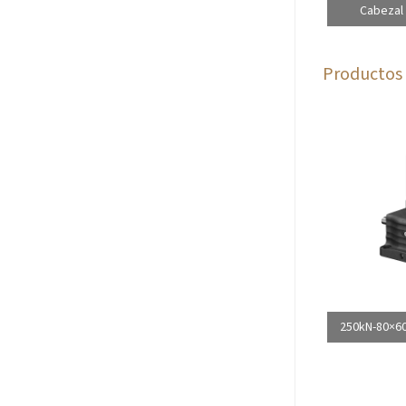
Cabezal 
Productos 
250kN-80×60