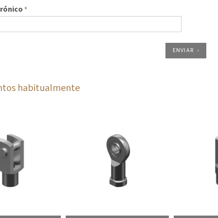
trónico
*
ENVIAR
ntos habitualmente