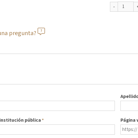
guna pregunta?
Apellid
nstitución pública
Página
*