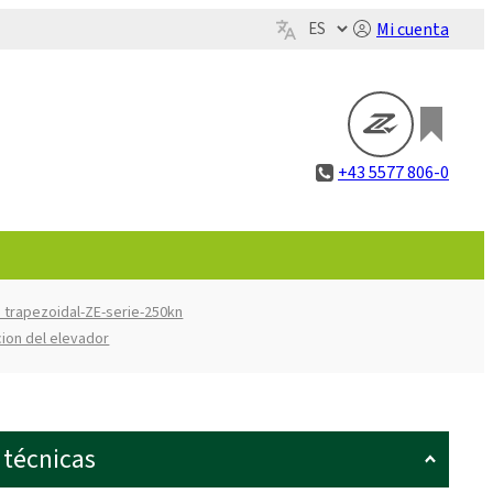
Mi cuenta
+43 5577 806-0
 trapezoidal-ZE-serie-250kn
cion del elevador
 técnicas