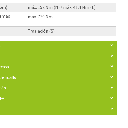
rpm):
máx. 152 Nm (N) / máx. 41,4 Nm (L)
temas
máx. 770 Nm
Traslación (S)
l
arcasa
de husillo
ción
IFA)