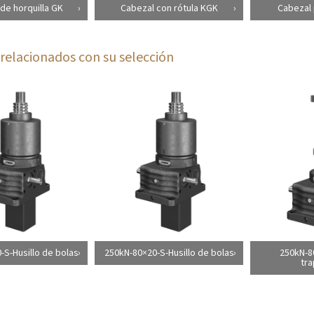
de horquilla GK
Cabezal con rótula KGK
Cabezal 
relacionados con su selección
-S-Husillo de bolas
250kN-80×20-S-Husillo de bolas
250kN-8
tra