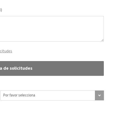
l)
icitudes
ta de solicitudes