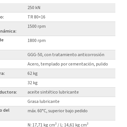
250 kN
lo:
TR 80×16
1500 rpm
inámica:
de
1800 rpm
GGG-50, con tratamiento anticorrosión
Acero, templado por cementación, pulido
ra:
62 kg
32 kg
eductora:
aceite sintético lubricante
Grasa lubricante
o del
máx. 60°C, superior bajo pedido
N: 17,71 kg cm² / L: 14,61 kg cm²