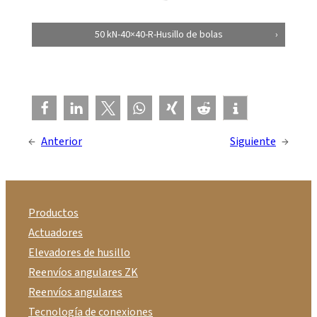
50 kN-40×40-R-Husillo de bolas
←
Anterior
Siguiente
→
Productos
Actuadores
Elevadores de husillo
Reenvíos angulares ZK
Reenvíos angulares
Tecnología de conexiones