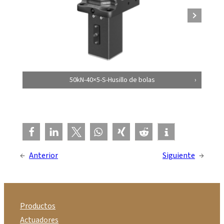
50kN-40×5-S-Husillo de bolas
←
Anterior
Siguiente
→
Productos
Actuadores