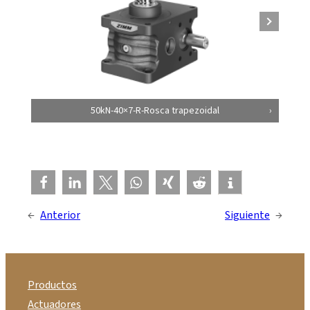
50kN-40×7-R-Rosca trapezoidal
←
Anterior
Siguiente
→
Productos
Actuadores