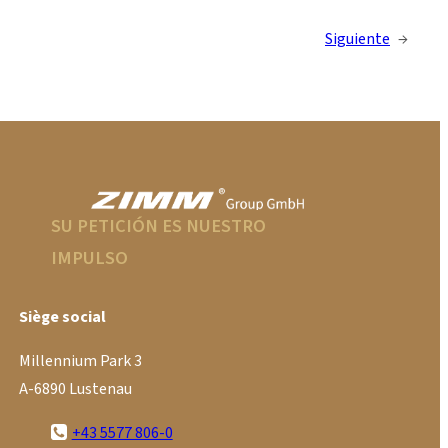
Siguiente
→
SU PETICIÓN ES NUESTRO
IMPULSO
Siège social
Millennium Park 3
A-6890 Lustenau
+43 5577 806-0