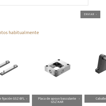
ENVIAR
ntos habitualmente
e fijación GSZ-BFL
Placa de apoyo basculante
Caballe
GSZ-KAR