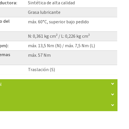
eductora:
Sintética de alta calidad
Grasa lubricante
o del
máx. 60°C, superior bajo pedido
N: 0,361 kg cm² / L: 0,226 kg cm²
rpm):
máx. 13,5 Nm (N) / máx. 7,5 Nm (L)
temas
máx. 57 Nm
Traslación (S)
l