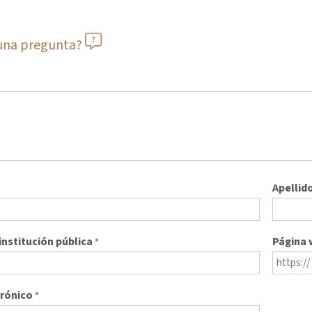
guna pregunta?
Apellid
nstitución pública
Página
*
trónico
*