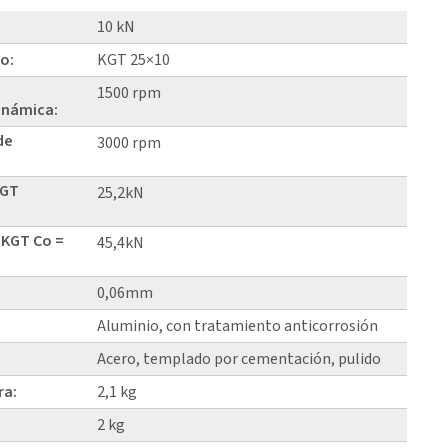
10 kN
lo:
KGT 25×10
1500 rpm
inámica:
de
3000 rpm
KGT
25,2kN
 KGT Co =
45,4kN
0,06mm
Aluminio, con tratamiento anticorrosión
Acero, templado por cementación, pulido
ra:
2,1 kg
2 kg