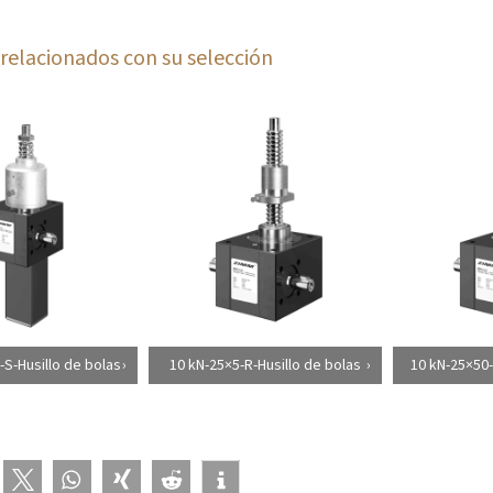
relacionados con su selección
-S-Husillo de bolas
10 kN-25×5-R-Husillo de bolas
10 kN-25×50-