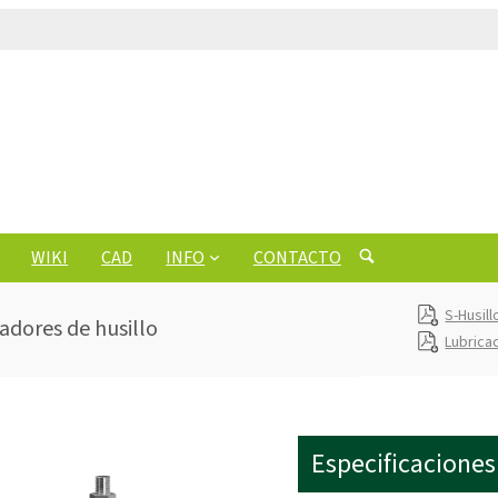
WIKI
CAD
INFO
CONTACTO
S-Husil
vadores de husillo
Lubrica
Especificaciones