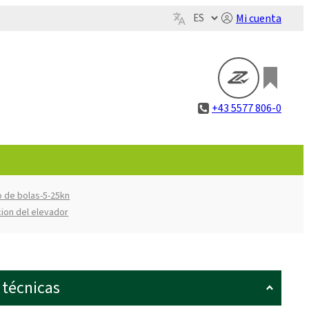
Mi cuenta
+43 5577 806-0
lo de bolas-5-25kn
cion del elevador
 técnicas