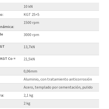
10 kN
lo:
KGT 25×5
1500 rpm
inámica:
de
3000 rpm
KGT
13,7kN
 KGT Co =
21,5kN
0,06mm
Aluminio, con tratamiento anticorrosión
Acero, templado por cementación, pulido
ra:
2,1 kg
2 kg