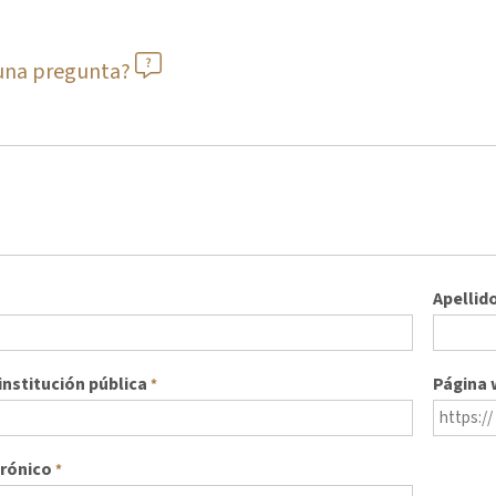
guna pregunta?
Apellid
nstitución pública
Página
*
trónico
*