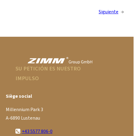
Siguiente
→
SU PETICIÓN ES NUESTRO
IMPULSO
Siège social
Millennium Park 3
A-6890 Lustenau
+43 5577 806-0