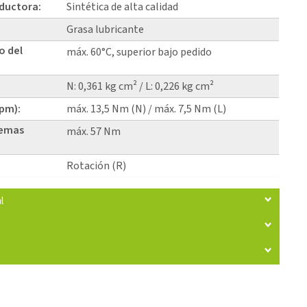
eductora:
Sintética de alta calidad
Grasa lubricante
o del
máx. 60°C, superior bajo pedido
N: 0,361 kg cm² / L: 0,226 kg cm²
rpm):
máx. 13,5 Nm (N) / máx. 7,5 Nm (L)
temas
máx. 57 Nm
Rotación (R)
l