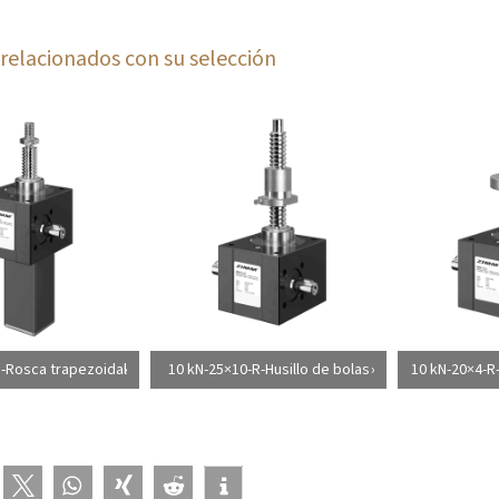
relacionados con su selección
S-Rosca trapezoidal
10 kN-25×10-R-Husillo de bolas
10 kN-20×4-R