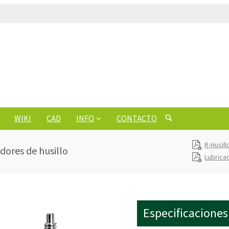
WIKI
CAD
INFO
CONTACTO
R-Husil
dores de husillo
Lubrica
Especificaciones