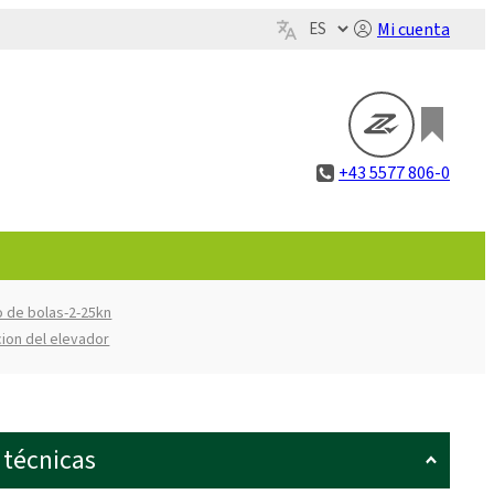
Mi cuenta
+43 5577 806-0
lo de bolas-2-25kn
cion del elevador
 técnicas