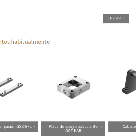
ENVIAR
ntos habitualmente
e fijación GSZ-BFL
Placa de apoyo basculante
Caballe
GSZ-KAR