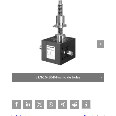
5 kN-16×10-R-Husillo de bolas